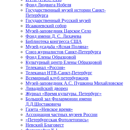
Фонд Людвига Нобеля
Государственный музей истории Санкт-
Петербурга
Государственный Русский музей
Исаакиевский собор
Музей-заповедник Царское Село
Фонд имени Д. С. Лихачева
Библиотека конгресса США
Музей-усадьба «Ясная Поляна»
Союз журналистов Санкт-Петербурга
Фонд Елены Образцовой
Культурный центр Елены Образцовой
Телеканал «Россия»
Телеканал НТВ-Санкт-Петербург
Всемирный клуб петербуржцев
Музей-заповедник А.С. Пушкина Михайловское
Ливадийский дворец
Журнал «Время культуры. Петербург»
Большой зал Филармонии имени
Д.Д.Шостаковича
Газета «Невское время»
Ассоциация частных музеев России
«Петербургская Фотолетопись»
Невский Благовест