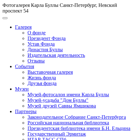
Фотогалерея Карла Буллы
Санкт-Петербург, Невский
проспект 54
Галерея
О фонде
Президент Фонда
Устав Фонда
Династия Буллы
Издательская деятельность
Отзывы
События
Выставочная галерея
Жизнь фонда
Друзья фонда
Музеи
Музей-фотосалон имени Карла Буллы
Музей-усадьба "Дом Буллы"
Музей друзей Саввы Ямщикова
Партнеры
Законодательное Собрание Санкт-Петербурга
Российская национальная библиотека
Президентская библиотека имени Б.Н. Ельцина
Государственный Эрмитаж
ИТАР-ТАСС СПб